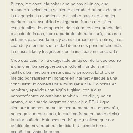
Bueno, me consuela saber que no soy el único, que
rozando los cincuenta se siente alterado ó ruborizado ante
la elegancia, la experiencia y el saber hacer de la mujer
madura; su sensualidad y elegancia. Nunca me fijé en
esos detalles de aeropuerto, de cinturones desabrochados
o ajuste de faldas, pero a partir de ahora lo haré; para eso
estamos para ayudarnos y aconsejarnos unos a otros, más
cuando ya tenemos una edad donde nos pone mucho más
la sensualidad y los gestos que la insinuación descarada.
Creo que Luis no ha exagerado un ápice, de lo que ocurre
a diario en los aeropuertos de todo el mundo, si el fin
justifica los medios en este caso lo perdono. El otro día,
me dió por rastrear mi nombre en internet y llegué a una
conclusión; lo comentaba a mi mujer e hija. Coincidía en
nombre y apellidos con algún fugitivo, con algún
narcotraficante colombiano también. Les dije, y no en
broma, que cuando hagamos ese viaje a EE.UU que
siempre tenemos en mente, seguramente me esposarán,
no tengo la menor duda, lo cual me frena en hacer el viaje
familiar soñado. Entonces tendré que justificar, que dar
crédito de mi verdadera identidad: Un simple turista
español en viaje de recreo.