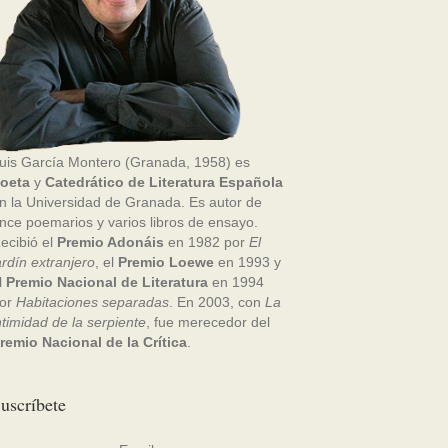
uis García Montero (Granada, 1958) es
oeta
y
Catedrático de Literatura Española
n la Universidad de Granada. Es autor de
nce poemarios y varios libros de ensayo.
ecibió el
Premio Adonáis
en 1982 por
El
ardín extranjero
, el
Premio Loewe
en 1993 y
l
Premio Nacional de Literatura
en 1994
or
Habitaciones separadas
. En 2003, con
La
ntimidad de la serpiente
, fue merecedor del
remio Nacional de la Crítica
.
uscríbete