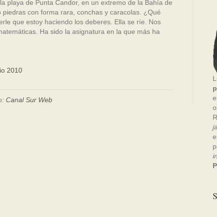
r la playa de Punta Candor, en un extremo de la Bahía de
 piedras con forma rara, conchas y caracolas. ¿Qué
le que estoy haciendo los deberes. Ella se ríe. Nos
atemáticas. Ha sido la asignatura en la que más ha
io 2010
L
p
e
o:
Canal Sur Web
o
R
j
e
p
i
P
S