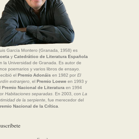
uis García Montero (Granada, 1958) es
oeta
y
Catedrático de Literatura Española
n la Universidad de Granada. Es autor de
nce poemarios y varios libros de ensayo.
ecibió el
Premio Adonáis
en 1982 por
El
ardín extranjero
, el
Premio Loewe
en 1993 y
l
Premio Nacional de Literatura
en 1994
or
Habitaciones separadas
. En 2003, con
La
ntimidad de la serpiente
, fue merecedor del
remio Nacional de la Crítica
.
uscríbete