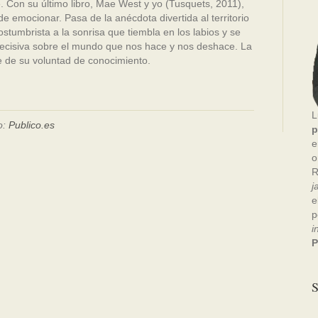
. Con su último libro, Mae West y yo (Tusquets, 2011),
e emocionar. Pasa de la anécdota divertida al territorio
tumbrista a la sonrisa que tiembla en los labios y se
decisiva sobre el mundo que nos hace y nos deshace. La
e de su voluntad de conocimiento.
L
o:
Publico.es
p
e
o
R
j
e
p
i
P
S