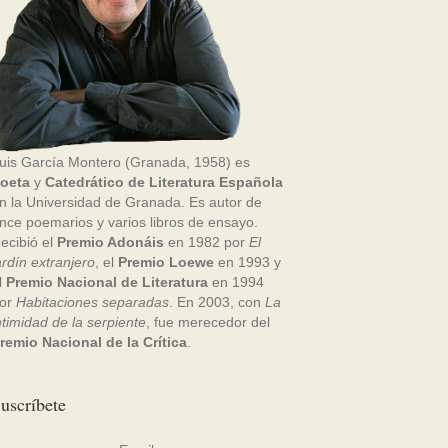
uis García Montero (Granada, 1958) es
oeta
y
Catedrático de Literatura Española
n la Universidad de Granada. Es autor de
nce poemarios y varios libros de ensayo.
ecibió el
Premio Adonáis
en 1982 por
El
ardín extranjero
, el
Premio Loewe
en 1993 y
l
Premio Nacional de Literatura
en 1994
or
Habitaciones separadas
. En 2003, con
La
ntimidad de la serpiente
, fue merecedor del
remio Nacional de la Crítica
.
uscríbete