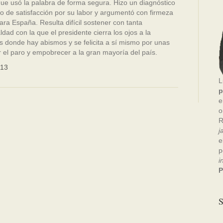
ue usó la palabra de forma segura. Hizo un diagnóstico
o de satisfacción por su labor y argumentó con firmeza
ra España. Resulta difícil sostener con tanta
ldad con la que el presidente cierra los ojos a la
es donde hay abismos y se felicita a sí mismo por unas
el paro y empobrecer a la gran mayoría del país.
013
L
p
e
o
R
j
e
p
i
P
S