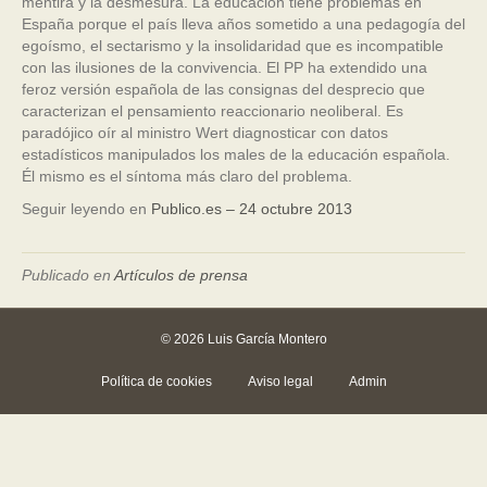
mentira y la desmesura. La educación tiene problemas en
España porque el país lleva años sometido a una pedagogía del
egoísmo, el sectarismo y la insolidaridad que es incompatible
con las ilusiones de la convivencia. El PP ha extendido una
feroz versión española de las consignas del desprecio que
caracterizan el pensamiento reaccionario neoliberal. Es
paradójico oír al ministro Wert diagnosticar con datos
estadísticos manipulados los males de la educación española.
Él mismo es el síntoma más claro del problema.
Seguir leyendo en
Publico.es – 24 octubre 2013
Publicado en
Artículos de prensa
© 2026 Luis García Montero
Política de cookies
Aviso legal
Admin