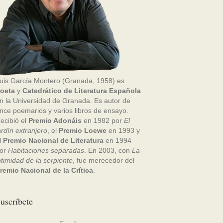
uis García Montero (Granada, 1958) es
oeta
y
Catedrático de Literatura Española
n la Universidad de Granada. Es autor de
nce poemarios y varios libros de ensayo.
ecibió el
Premio Adonáis
en 1982 por
El
ardín extranjero
, el
Premio Loewe
en 1993 y
l
Premio Nacional de Literatura
en 1994
or
Habitaciones separadas
. En 2003, con
La
ntimidad de la serpiente
, fue merecedor del
remio Nacional de la Crítica
.
uscríbete