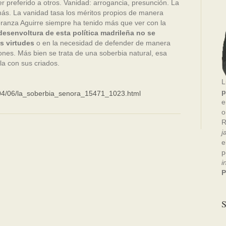
r preferido a otros. Vanidad: arrogancia, presunción. La
más. La vanidad tasa los méritos propios de manera
ranza Aguirre siempre ha tenido más que ver con la
desenvoltura de esta política madrileña no se
s virtudes
o en la necesidad de defender de manera
iones. Más bien se trata de una soberbia natural, esa
la con sus criados.
L
p
14/04/06/la_soberbia_senora_15471_1023.html
e
o
R
j
e
p
i
P
S