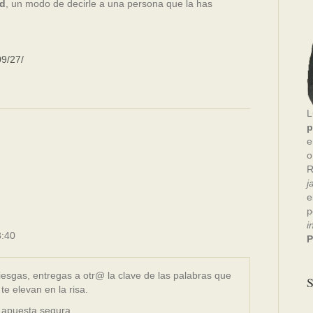
ad
, un modo de decirle a una persona que la has
09/27/
L
p
e
o
R
j
e
p
i
3:40
P
riesgas, entregas a otr@ la clave de las palabras que
S
te elevan en la risa.
 apuesta segura