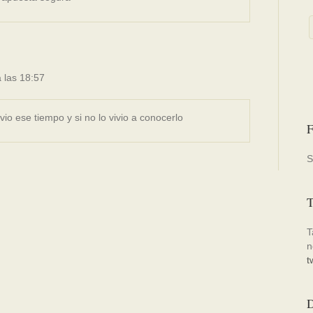
 las 18:57
io ese tiempo y si no lo vivio a conocerlo
F
S
T
T
n
t
D