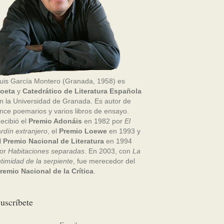
uis García Montero (Granada, 1958) es
oeta
y
Catedrático de Literatura Española
n la Universidad de Granada. Es autor de
nce poemarios y varios libros de ensayo.
ecibió el
Premio Adonáis
en 1982 por
El
ardín extranjero
, el
Premio Loewe
en 1993 y
l
Premio Nacional de Literatura
en 1994
or
Habitaciones separadas
. En 2003, con
La
ntimidad de la serpiente
, fue merecedor del
remio Nacional de la Crítica
.
uscríbete