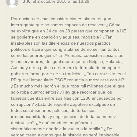
J.K.
el 2 octubre 2016 a las 18:28
Por encima de esas consideraciones planea el gran
interrogante que no somos capaces de resolver: ¿Cómo
se explica que en 24 de los 28 países que componen la UE
se gobierne en coalición y aquí sea imposible? ¿Tan
insalvables son las diferencias de nuestros partidos
políticos o habrá que congratularse de no ser tan tontos
como los pobres guiris? En Alemania coexisten socialistas
y conservadores, de igual modo que en Bélgica, Holanda,
Austria y otros países de tercera la fórmula de compartir
gobierno forma parte de su tradición. ¿Tan corruzzzto es el
PP que el inmaculado PSOE renuncia a mezclarse con él?
¿Es mucho más ladrón el que roba mil millones que el que
solo roba cuatrocientos? ¿Hay que recordar que los
fariseos cuentan entre sus filas con 1230 encausados por
corrupción? ¿Está de repente Zapatero exculpado de
todos sus desmanes políticos, de todas sus
irresponsabilidades y negligencias, de toda su memez
destructiva? ¿A qué conduce engañarnos
sistemáticamente dándole la vuelta a la tortilla? ¿De
verdad creen algunos que la historia no será implacable