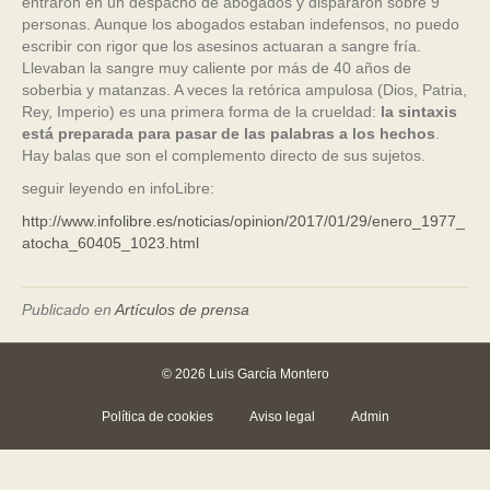
entraron en un despacho de abogados y dispararon sobre 9
personas. Aunque los abogados estaban indefensos, no puedo
escribir con rigor que los asesinos actuaran a sangre fría.
Llevaban la sangre muy caliente por más de 40 años de
soberbia y matanzas. A veces la retórica ampulosa (Dios, Patria,
Rey, Imperio) es una primera forma de la crueldad:
la sintaxis
está preparada para pasar de las palabras a los hechos
.
Hay balas que son el complemento directo de sus sujetos.
seguir leyendo en infoLibre:
http://www.infolibre.es/noticias/opinion/2017/01/29/enero_1977_
atocha_60405_1023.html
Publicado en
Artículos de prensa
© 2026 Luis García Montero
Política de cookies
Aviso legal
Admin