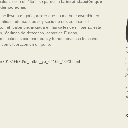
malestar con el fútbol se parece a
la insatisfacción que
 democracias
.
ie se lleve a engaño, aclaro que no me he convertido en
Confieso además que soy socio de dos equipos, el
on el balompié, iniciada en las calles de mi barrio, está
vas, lágrimas de descenso, copas de Europa,
leti, estadios con banderas y horas nerviosas buscando
do con el corazón en un puño.
L
p
e
nion/2017/04/23/el_futbol_yo_64165_1023.html
o
R
j
e
p
i
P
S