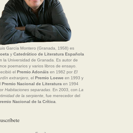
uis García Montero (Granada, 1958) es
oeta
y
Catedrático de Literatura Española
n la Universidad de Granada. Es autor de
nce poemarios y varios libros de ensayo.
ecibió el
Premio Adonáis
en 1982 por
El
ardín extranjero
, el
Premio Loewe
en 1993 y
l
Premio Nacional de Literatura
en 1994
or
Habitaciones separadas
. En 2003, con
La
ntimidad de la serpiente
, fue merecedor del
remio Nacional de la Crítica
.
uscríbete