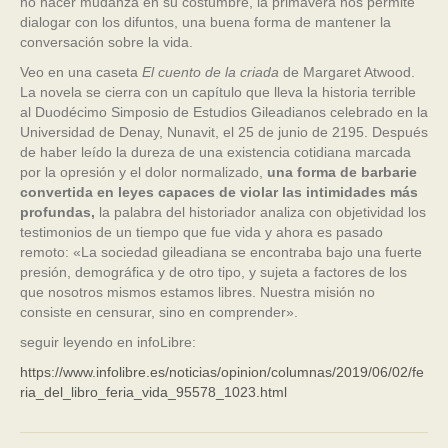
no hacer mudanza en su costumbre, la primavera nos permite
dialogar con los difuntos, una buena forma de mantener la
conversación sobre la vida.
Veo en una caseta
El cuento de la criada
de Margaret Atwood.
La novela se cierra con un capítulo que lleva la historia terrible
al Duodécimo Simposio de Estudios Gileadianos celebrado en la
Universidad de Denay, Nunavit, el 25 de junio de 2195. Después
de haber leído la dureza de una existencia cotidiana marcada
por la opresión y el dolor normalizado,
una forma de barbarie
convertida en leyes capaces de violar las intimidades más
profundas,
la palabra del historiador analiza con objetividad los
testimonios de un tiempo que fue vida y ahora es pasado
remoto: «La sociedad gileadiana se encontraba bajo una fuerte
presión, demográfica y de otro tipo, y sujeta a factores de los
que nosotros mismos estamos libres. Nuestra misión no
consiste en censurar, sino en comprender».
seguir leyendo en infoLibre:
https://www.infolibre.es/noticias/opinion/columnas/2019/06/02/fe
ria_del_libro_feria_vida_95578_1023.html