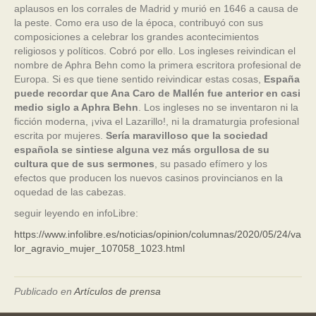
aplausos en los corrales de Madrid y murió en 1646 a causa de
la peste. Como era uso de la época, contribuyó con sus
composiciones a celebrar los grandes acontecimientos
religiosos y políticos. Cobró por ello. Los ingleses reivindican el
nombre de Aphra Behn como la primera escritora profesional de
Europa. Si es que tiene sentido reivindicar estas cosas,
España
puede recordar que Ana Caro de Mallén fue anterior en casi
medio siglo a Aphra Behn
. Los ingleses no se inventaron ni la
ficción moderna, ¡viva el Lazarillo!, ni la dramaturgia profesional
escrita por mujeres.
Sería maravilloso que la sociedad
española se sintiese alguna vez más orgullosa de su
cultura que de sus sermones
, su pasado efímero y los
efectos que producen los nuevos casinos provincianos en la
oquedad de las cabezas.
seguir leyendo en infoLibre:
https://www.infolibre.es/noticias/opinion/columnas/2020/05/24/va
lor_agravio_mujer_107058_1023.html
Publicado en
Artículos de prensa