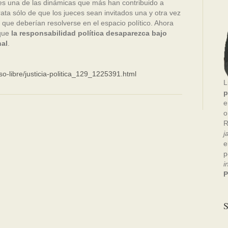
s una de las dinámicas que más han contribuido a
trata sólo de que los jueces sean invitados una y otra vez
que deberían resolverse en el espacio político. Ahora
 que
la responsabilidad política desaparezca bajo
nal
.
so-libre/justicia-politica_129_1225391.html
L
p
e
o
R
j
e
p
i
P
S