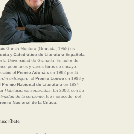
uis García Montero (Granada, 1958) es
oeta
y
Catedrático de Literatura Española
n la Universidad de Granada. Es autor de
nce poemarios y varios libros de ensayo.
ecibió el
Premio Adonáis
en 1982 por
El
ardín extranjero
, el
Premio Loewe
en 1993 y
l
Premio Nacional de Literatura
en 1994
or
Habitaciones separadas
. En 2003, con
La
ntimidad de la serpiente
, fue merecedor del
remio Nacional de la Crítica
.
uscríbete