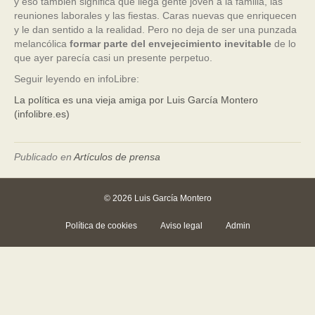
y eso también significa que llega gente joven a la familia, las
reuniones laborales y las fiestas. Caras nuevas que enriquecen
y le dan sentido a la realidad. Pero no deja de ser una punzada
melancólica
formar parte del envejecimiento inevitable
de lo
que ayer parecía casi un presente perpetuo.
Seguir leyendo en infoLibre:
La política es una vieja amiga por Luis García Montero
(infolibre.es)
Publicado en
Artículos de prensa
© 2026 Luis García Montero
Política de cookies
Aviso legal
Admin