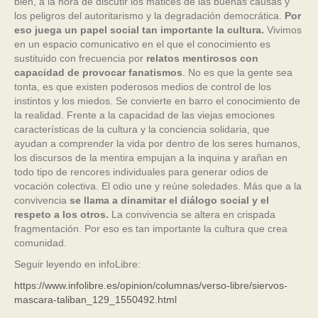
bien, a la hora de discutir los matices de las buenas causas y
los peligros del autoritarismo y la degradación democrática.
Por
eso juega un papel social tan importante la cultura.
Vivimos
en un espacio comunicativo en el que el conocimiento es
sustituido con frecuencia por
relatos mentirosos con
capacidad de provocar fanatismos
. No es que la gente sea
tonta, es que existen poderosos medios de control de los
instintos y los miedos. Se convierte en barro el conocimiento de
la realidad. Frente a la capacidad de las viejas emociones
características de la cultura y la conciencia solidaria, que
ayudan a comprender la vida por dentro de los seres humanos,
los discursos de la mentira empujan a la inquina y arañan en
todo tipo de rencores individuales para generar odios de
vocación colectiva. El odio une y reúne soledades. Más que a la
convivencia
se llama a dinamitar el diálogo social y el
respeto a los otros.
La convivencia se altera en crispada
fragmentación. Por eso es tan importante la cultura que crea
comunidad.
Seguir leyendo en infoLibre:
https://www.infolibre.es/opinion/columnas/verso-libre/siervos-
mascara-taliban_129_1550492.html