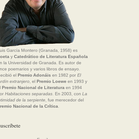
uis García Montero (Granada, 1958) es
oeta
y
Catedrático de Literatura Española
n la Universidad de Granada. Es autor de
nce poemarios y varios libros de ensayo.
ecibió el
Premio Adonáis
en 1982 por
El
ardín extranjero
, el
Premio Loewe
en 1993 y
l
Premio Nacional de Literatura
en 1994
or
Habitaciones separadas
. En 2003, con
La
ntimidad de la serpiente
, fue merecedor del
remio Nacional de la Crítica
.
uscríbete