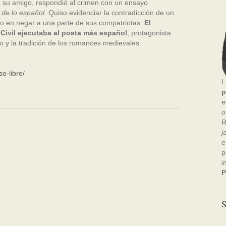
e su amigo, respondió al crimen con un ensayo
 de lo español
. Quiso evidenciar la contradicción de un
 o en negar a una parte de sus compatriotas.
El
Civil ejecutaba al poeta más español
, protagonista
ndo y la tradición de los romances medievales.
o-libre/
L
p
e
o
R
j
e
p
i
P
S