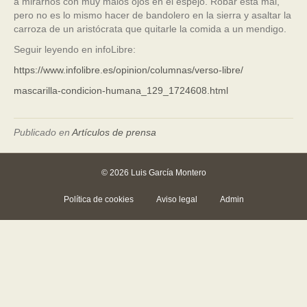
a mirarnos con muy malos ojos en el espejo. Robar está mal,
pero no es lo mismo hacer de bandolero en la sierra y asaltar la
carroza de un aristócrata que quitarle la comida a un mendigo.
Seguir leyendo en infoLibre:
https://www.infolibre.es/opinion/columnas/verso-libre/
mascarilla-condicion-humana_129_1724608.html
Publicado en
Artículos de prensa
© 2026 Luis García Montero
Política de cookies
Aviso legal
Admin