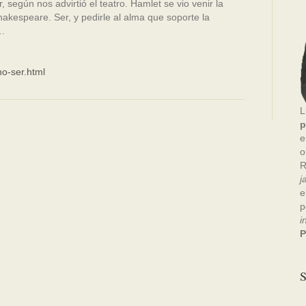
, según nos advirtió el teatro. Hamlet se vio venir la
hakespeare. Ser, y pedirle al alma que soporte la
….
no-ser.html
L
p
e
o
R
j
e
p
i
P
S