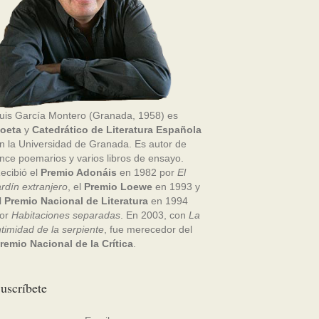
uis García Montero (Granada, 1958) es
oeta
y
Catedrático de Literatura Española
n la Universidad de Granada. Es autor de
nce poemarios y varios libros de ensayo.
ecibió el
Premio Adonáis
en 1982 por
El
ardín extranjero
, el
Premio Loewe
en 1993 y
l
Premio Nacional de Literatura
en 1994
or
Habitaciones separadas
. En 2003, con
La
ntimidad de la serpiente
, fue merecedor del
remio Nacional de la Crítica
.
uscríbete