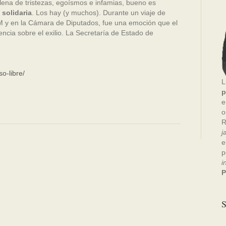
lena de tristezas, egoísmos e infamias, bueno es
 solidaria
. Los hay (y muchos). Durante un viaje de
M y en la Cámara de Diputados, fue una emoción que el
ncia sobre el exilio. La Secretaría de Estado de
o-libre/
L
p
e
o
R
j
e
p
i
P
S