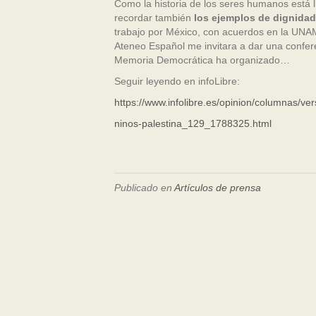
Como la historia de los seres humanos está l
recordar también
los ejemplos de dignidad
trabajo por México, con acuerdos en la UNA
Ateneo Español me invitara a dar una confere
Memoria Democrática ha organizado…
Seguir leyendo en infoLibre:
https://www.infolibre.es/opinion/columnas/vers
ninos-palestina_129_1788325.html
Publicado en
Artículos de prensa