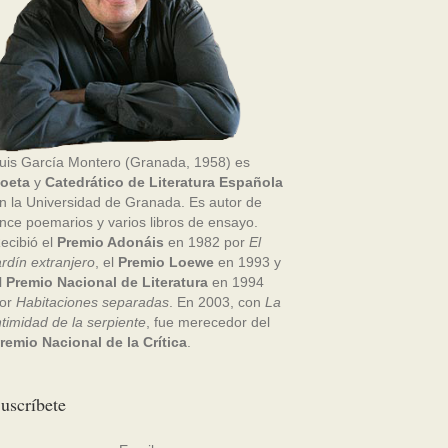
uis García Montero (Granada, 1958) es
oeta
y
Catedrático de Literatura Española
n la Universidad de Granada. Es autor de
nce poemarios y varios libros de ensayo.
ecibió el
Premio Adonáis
en 1982 por
El
ardín extranjero
, el
Premio Loewe
en 1993 y
l
Premio Nacional de Literatura
en 1994
or
Habitaciones separadas
. En 2003, con
La
ntimidad de la serpiente
, fue merecedor del
remio Nacional de la Crítica
.
uscríbete