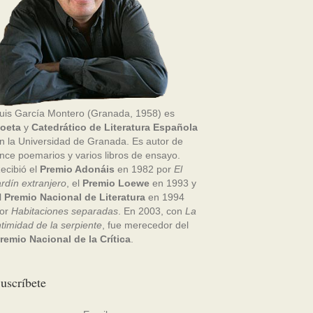
uis García Montero (Granada, 1958) es
oeta
y
Catedrático de Literatura Española
n la Universidad de Granada. Es autor de
nce poemarios y varios libros de ensayo.
ecibió el
Premio Adonáis
en 1982 por
El
ardín extranjero
, el
Premio Loewe
en 1993 y
l
Premio Nacional de Literatura
en 1994
or
Habitaciones separadas
. En 2003, con
La
ntimidad de la serpiente
, fue merecedor del
remio Nacional de la Crítica
.
uscríbete