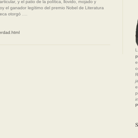
ticular, y el patio de la política, llovido, mojado y
y el ganador legítimo del premio Nobel de Literatura
ueca otorgó ….
erdad.html
L
p
e
o
R
j
e
p
i
P
S