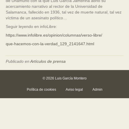
de Unamuno con la que Luis García Jambrina abrió su
acercamiento narrativo al rector de la Universidad de
Salamanca, fallecido en 1936, tal vez de muerte natural, tal vez
víctima de un asesinato político…
Seguir leyendo en infoLibre:
https://www.infolibre.es/opinion/columnas/verso-libre/
que-hacemos-con-la-verdad_129_2141647.html
Publicado en
Artículos de prensa
© 2026 Luis García Montero
Política de cookies
Aviso legal
Admin