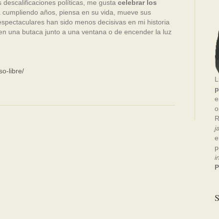
as descalificaciones políticas, me gusta
celebrar los
a cumpliendo años, piensa en su vida, mueve sus
spectaculares han sido menos decisivas en mi historia
en una butaca junto a una ventana o de encender la luz
o-libre/
L
p
e
o
R
j
e
p
i
P
S