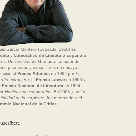
uis García Montero (Granada, 1958) es
oeta
y
Catedrático de Literatura Española
n la Universidad de Granada. Es autor de
nce poemarios y varios libros de ensayo.
ecibió el
Premio Adonáis
en 1982 por
El
ardín extranjero
, el
Premio Loewe
en 1993 y
l
Premio Nacional de Literatura
en 1994
or
Habitaciones separadas
. En 2003, con
La
ntimidad de la serpiente
, fue merecedor del
remio Nacional de la Crítica
.
uscríbete